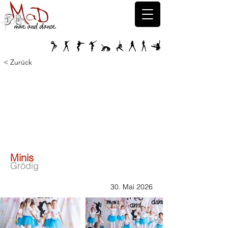
< Zurück
SDA E
SDA E
Minis
Grödig
30. Mai 2026