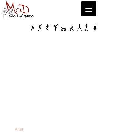
Kids-Teenies Puch
Herbst-Winter
2026/2027
Alter
ab 11 bis 16 Jahre