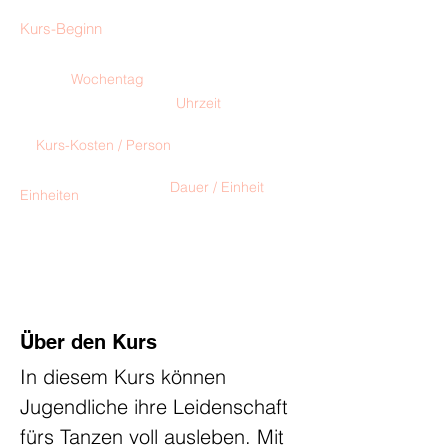
Kurs-Beginn
17. September 2026
Wochentag
Donnerstag
Uhrzeit
17:00 - 18:15
Kurs-Kosten / Person
€130,00
Dauer / Einheit
Einheiten
75 Minuten
13 x
Über den Kurs
In diesem Kurs können 
Jugendliche ihre Leidenschaft 
fürs Tanzen voll ausleben. Mit 